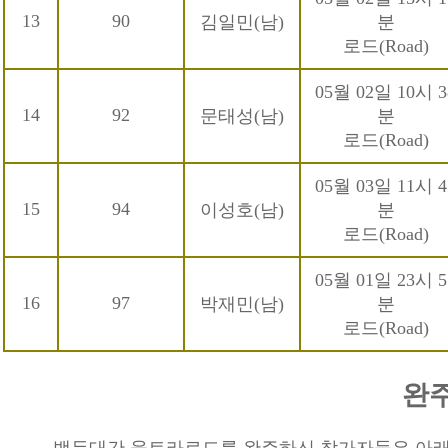
13
90
김일민(남)
분
로드(Road)
05월 02일 10시 3
14
92
문태성(남)
분
로드(Road)
05월 03일 11시 4
15
94
이성호(남)
분
로드(Road)
05월 01일 23시 5
16
97
박재민(남)
분
로드(Road)
완주
백두대간 울트라로드를 완주하신 참가자들은 아래 