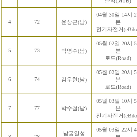
산악(MTB)
04월 30일 14시 2
4
72
윤상근(남)
분
전기자전거(eBike
05월 02일 20시 5
5
73
박영수(남)
분
로드(Road)
05월 02일 20시 5
6
74
김우현(남)
분
로드(Road)
05월 03일 10시 5
7
77
박수철(남)
분
전기자전거(eBike
05월 03일 22시 4
남궁일성
8
78