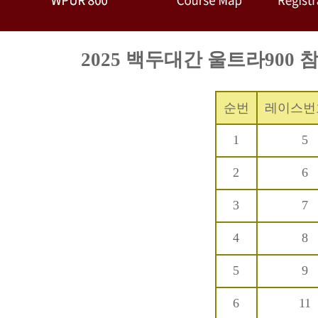
2025 백두대간 울트라900 참가자
순번
레이스번
1
5
2
6
3
7
4
8
5
9
6
11